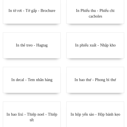
In tờ rơi - Tờ gấp - Brochure
In Phiếu thu - Phiếu chi
cacboles
In thẻ treo - Hagtag
In phiếu xuất - Nhập kho
In decal - Tem nhãn hàng
In bao thư - Phong bì thư
In bao lìxì - Thiệp noel - Thiệp
In hộp yến sào - Hộp bánh kẹo
tết