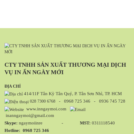
CTY TNHH SẢN XUẤT THƯƠNG MẠI DỊCH
VỤ IN ẤN NGÀY MỚI
ĐỊA CHỈ
414/11F Tân Kỳ Tân Quý, P. Tân Sơn Nhì, TP. HCM
-
0968 725 346
-
0936 745 728
028 7300 6768
www.inngaymoi.com
inanngaymoi@gmail.com
Skype:
ngaymoiinre -
MST:
0311118540
Hotline:
0968 725 346