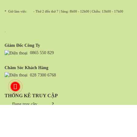
* Giờ làm việc:
- Thứ 2 đến thứ 7 | Sáng: 8h00 - 12h00 | Chiều: 13h00 - 17h00
.
Giám Đốc Công Ty
0865 550 829
Chăm Sóc Khách Hàng
028 7300 6768
THỐNG KÊ TRUY CẬP
Đang truy cập:
2
Trong ngày:
76
Trong tháng:
2190
Tổng truy cập:
1,446,067