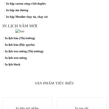
In hộp carton sóng e bồi duplex
In hộp âm dương
In hộp Metalize chạy tia, chạy cát
IN LỊCH NĂM MỚI
In lịch bàn (Thị trường)
In lịch bàn (Độc quyền)
In lịch treo tường (Thị trường)
In lịch treo tường
In lịch block
SẢN PHẨM TIÊU BIỂU
In hộp mỹ phẩm
In tạp chí