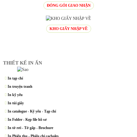
ĐÓNG GÓI GIAO NHẬN
KHO GIẤY NHẬP VỀ
THIẾT KẾ IN ẤN
In tạp chí
In truyện tranh
In kỹ yếu
In túi giấy
In catalogue - Kỹ yếu - Tạp chí
In Folder - Kẹp file hồ sơ
In tờ rơi - Tờ gấp - Brochure
In Phiếu thu - Phiếu chi cacboles