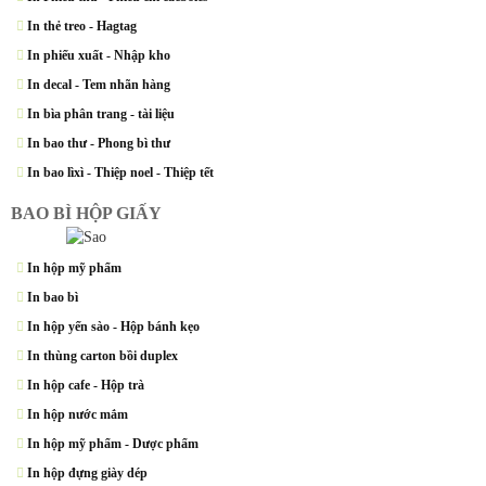
In thẻ treo - Hagtag
In phiếu xuất - Nhập kho
In decal - Tem nhãn hàng
In bìa phân trang - tài liệu
In bao thư - Phong bì thư
In bao lìxì - Thiệp noel - Thiệp tết
BAO BÌ HỘP GIẤY
In hộp mỹ phẩm
In bao bì
In hộp yến sào - Hộp bánh kẹo
In thùng carton bồi duplex
In hộp cafe - Hộp trà
In hộp nước mắm
In hộp mỹ phẩm - Dược phẩm
In hộp đựng giày dép