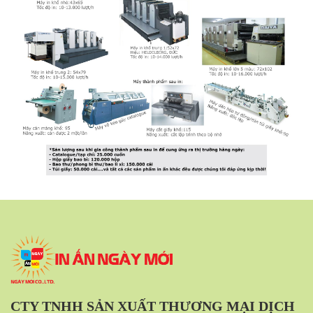
CTY TNHH SẢN XUẤT THƯƠNG MẠI DỊCH