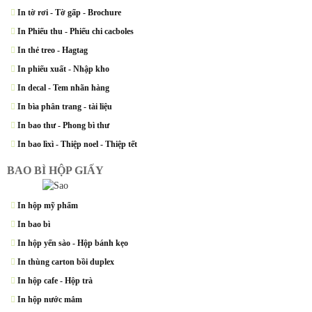
In tờ rơi - Tờ gấp - Brochure
In Phiếu thu - Phiếu chi cacboles
In thẻ treo - Hagtag
In phiếu xuất - Nhập kho
In decal - Tem nhãn hàng
In bìa phân trang - tài liệu
In bao thư - Phong bì thư
In bao lìxì - Thiệp noel - Thiệp tết
BAO BÌ HỘP GIẤY
In hộp mỹ phẩm
In bao bì
In hộp yến sào - Hộp bánh kẹo
In thùng carton bồi duplex
In hộp cafe - Hộp trà
In hộp nước mắm