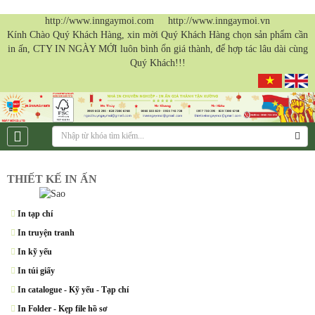
http://www.inngaymoi.com http://www.inngaymoi.vn
Kính Chào Quý Khách Hàng, xin mời Quý Khách Hàng chọn sản phẩm cần
in ấn, CTY IN NGÀY MỚI luôn bình ổn giá thành, để hợp tác lâu dài cùng
Quý Khách!!!
THIẾT KẾ IN ẤN
In tạp chí
In truyện tranh
In kỹ yếu
In túi giấy
In catalogue - Kỹ yếu - Tạp chí
In Folder - Kẹp file hồ sơ