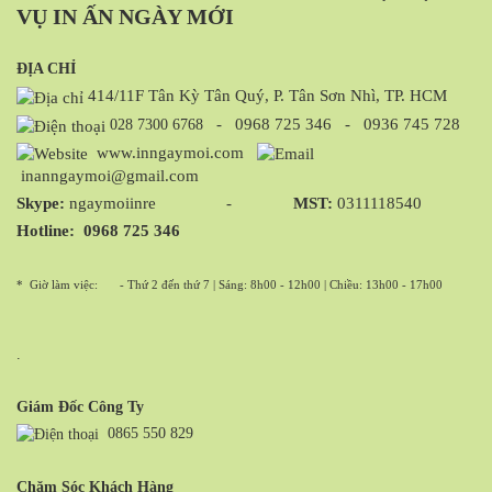
VỤ IN ẤN NGÀY MỚI
ĐỊA CHỈ
414/11F Tân Kỳ Tân Quý, P. Tân Sơn Nhì, TP. HCM
-
0968 725 346
-
0936 745 728
028 7300 6768
www.inngaymoi.com
inanngaymoi@gmail.com
Skype:
ngaymoiinre -
MST:
0311118540
Hotline:
0968 725 346
* Giờ làm việc:
- Thứ 2 đến thứ 7 | Sáng: 8h00 - 12h00 | Chiều: 13h00 - 17h00
.
Giám Đốc Công Ty
0865 550 829
Chăm Sóc Khách Hàng