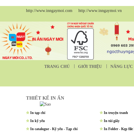
http://www.inngaymoi.com http://www.inngaymoi.vn
TRANG CHỦ
GIỚI THIỆU
NĂNG LỰC 
THIẾT KẾ IN ẤN
In tạp chí
In truyện tranh
In kỹ yếu
In túi giấy
In catalogue - Kỹ yếu - Tạp chí
In Folder - Kẹp file