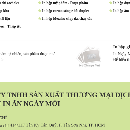
u chi cacboles
In hộp mỹ phẩm - Dược phẩm
In hộp đựn
ập kho
In hộp carton sóng e bồi duplex
In hộp âm
tài liệu
In hộp Metalize chạy tia, chạy cát
oel - Thiệp tết
In hộp gi
phẩm tự nhiên, sản phẩm được nuôi
In Ngày M
ến...
Để hiểu th
Y TNHH SẢN XUẤT THƯƠNG MẠI DỊC
 IN ẤN NGÀY MỚI
CHỈ
414/11F Tân Kỳ Tân Quý, P. Tân Sơn Nhì, TP. HCM