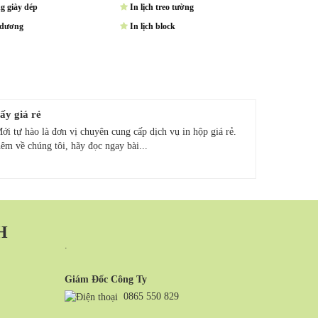
g giày dép
In lịch treo tường
 dương
In lịch block
ấy giá rẻ
ới tự hào là đơn vị chuyên cung cấp dịch vụ in hộp giá rẻ.
êm về chúng tôi, hãy đọc ngay bài...
H
.
Giám Đốc Công Ty
0865 550 829