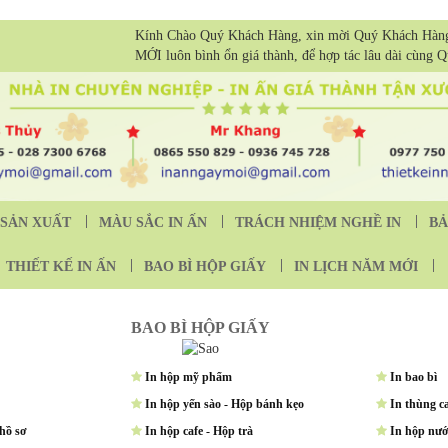
Kính Chào Quý Khách Hàng, xin mời Quý Khách Hàn
MỚI luôn bình ổn giá thành, để hợp tác lâu dài cùng 
SẢN XUẤT
MÀU SẮC IN ẤN
TRÁCH NHIỆM NGHỀ IN
BẢ
THIẾT KẾ IN ẤN
BAO BÌ HỘP GIẤY
IN LỊCH NĂM MỚI
BAO BÌ HỘP GIẤY
In hộp mỹ phẩm
In bao bì
In hộp yến sào - Hộp bánh kẹo
In thùng c
 hồ sơ
In hộp cafe - Hộp trà
In hộp nư