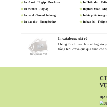
In tờ rơi - Tờ gấp - Brochure
In Phiếu thu - Phiế
In thẻ treo - Hagtag
In phiếu xuất - Nh
In decal - Tem nhãn hàng
In bìa phân trang - 
In bao thư - Phong bì thư
In bao lìxì - Thiệp n
In catalogue giá rẻ
Chúng tôi chỉ lựa chọn những sản 
trồng hữu cơ và qua quá trình chế bi
CT
VỤ
ĐỊA 