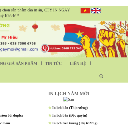
g chọn sản phẩm cần in ấn, CTY IN NGÀY
Quý Khách!!!
NG GIÁ SẢN PHẨM
TIN TỨC
LIÊN HỆ
IN LỊCH NĂM MỚI
In lịch bàn (Thị trường)
arton bồi duplex
In lịch bàn (Độc quyền)
ớc mắm
In lịch treo tường (Thị trường)