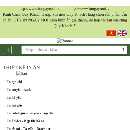
http://www.inngaymoi.com http://www.inngaymoi.vn
Kính Chào Quý Khách Hàng, xin mời Quý Khách Hàng chọn sản phẩm cần
in ấn, CTY IN NGÀY MỚI luôn bình ổn giá thành, để hợp tác lâu dài cùng
Quý Khách!!!
THIẾT KẾ IN ẤN
In tạp chí
In truyện tranh
In kỹ yếu
In túi giấy
In catalogue - Kỹ yếu - Tạp chí
In Folder - Kẹp file hồ sơ
In tờ rơi - Tờ gấp - Brochure