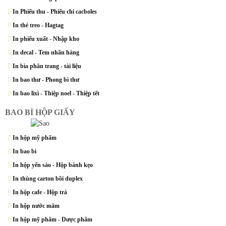
In Phiếu thu - Phiếu chi cacboles
In thẻ treo - Hagtag
In phiếu xuất - Nhập kho
In decal - Tem nhãn hàng
In bìa phân trang - tài liệu
In bao thư - Phong bì thư
In bao lìxì - Thiệp noel - Thiệp tết
BAO BÌ HỘP GIẤY
In hộp mỹ phẩm
In bao bì
In hộp yến sào - Hộp bánh kẹo
In thùng carton bồi duplex
In hộp cafe - Hộp trà
In hộp nước mắm
In hộp mỹ phẩm - Dược phẩm