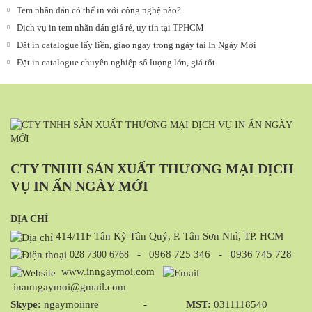
Tem nhãn dán có thể in với công nghệ nào?
Dịch vụ in tem nhãn dán giá rẻ, uy tín tại TPHCM
Đặt in catalogue lấy liền, giao ngay trong ngày tại In Ngày Mới
Đặt in catalogue chuyên nghiệp số lượng lớn, giá tốt
CTY TNHH SẢN XUẤT THƯƠNG MẠI DỊCH
VỤ IN ẤN NGÀY MỚI
ĐỊA CHỈ
414/11F Tân Kỳ Tân Quý, P. Tân Sơn Nhì, TP. HCM
-
0968 725 346
-
0936 745 728
028 7300 6768
www.inngaymoi.com
inanngaymoi@gmail.com
Skype:
ngaymoiinre -
MST:
0311118540