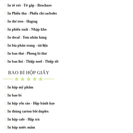
In tờ rơi - Tờ gấp - Brochure
In Phiếu thu - Phiếu chi cacboles
In thẻ treo - Hagtag
In phiếu xuất - Nhập kho
In decal - Tem nhãn hàng
In bìa phân trang - tài liệu
In bao thư - Phong bì thư
In bao lìxì - Thiệp noel - Thiệp tết
BAO BÌ HỘP GIẤY
In hộp mỹ phẩm
In bao bì
In hộp yến sào - Hộp bánh kẹo
In thùng carton bồi duplex
In hộp cafe - Hộp trà
In hộp nước mắm