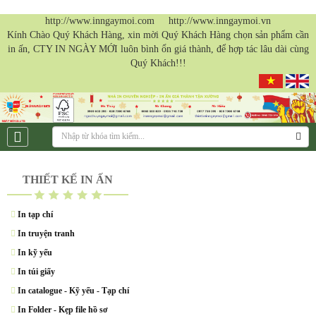
http://www.inngaymoi.com http://www.inngaymoi.vn
Kính Chào Quý Khách Hàng, xin mời Quý Khách Hàng chọn sản phẩm cần
in ấn, CTY IN NGÀY MỚI luôn bình ổn giá thành, để hợp tác lâu dài cùng
Quý Khách!!!
THIẾT KẾ IN ẤN
In tạp chí
In truyện tranh
In kỹ yếu
In túi giấy
In catalogue - Kỹ yếu - Tạp chí
In Folder - Kẹp file hồ sơ