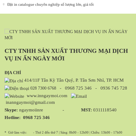
Đặt in catalogue chuyên nghiệp số lượng lớn, giá tốt
CTY TNHH SẢN XUẤT THƯƠNG MẠI DỊCH
VỤ IN ẤN NGÀY MỚI
ĐỊA CHỈ
414/11F Tân Kỳ Tân Quý, P. Tân Sơn Nhì, TP. HCM
-
0968 725 346
-
0936 745 728
028 7300 6768
www.inngaymoi.com
inanngaymoi@gmail.com
Skype:
ngaymoiinre -
MST:
0311118540
Hotline:
0968 725 346
* Giờ làm việc:
- Thứ 2 đến thứ 7 | Sáng: 8h00 - 12h00 | Chiều: 13h00 - 17h00