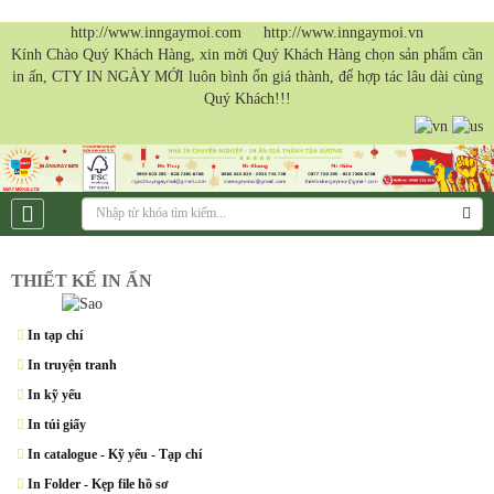
http://www.inngaymoi.com http://www.inngaymoi.vn
Kính Chào Quý Khách Hàng, xin mời Quý Khách Hàng chọn sản phẩm cần
in ấn, CTY IN NGÀY MỚI luôn bình ổn giá thành, để hợp tác lâu dài cùng
Quý Khách!!!
THIẾT KẾ IN ẤN
In tạp chí
In truyện tranh
In kỹ yếu
In túi giấy
In catalogue - Kỹ yếu - Tạp chí
In Folder - Kẹp file hồ sơ