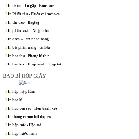
In tờ rơi - Tờ gấp - Brochure
In Phiếu thu - Phiếu chi cacboles
In thẻ treo - Hagtag
In phiếu xuất - Nhập kho
In decal - Tem nhãn hàng
In bìa phân trang - tài liệu
In bao thư - Phong bì thư
In bao lìxì - Thiệp noel - Thiệp tết
BAO BÌ HỘP GIẤY
In hộp mỹ phẩm
In bao bì
In hộp yến sào - Hộp bánh kẹo
In thùng carton bồi duplex
In hộp cafe - Hộp trà
In hộp nước mắm