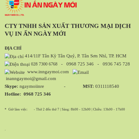
CTY TNHH SẢN XUẤT THƯƠNG MẠI DỊCH
VỤ IN ẤN NGÀY MỚI
ĐỊA CHỈ
414/11F Tân Kỳ Tân Quý, P. Tân Sơn Nhì, TP. HCM
-
0968 725 346
-
0936 745 728
028 7300 6768
www.inngaymoi.com
inanngaymoi@gmail.com
Skype:
ngaymoiinre -
MST:
0311118540
Hotline:
0968 725 346
* Giờ làm việc:
- Thứ 2 đến thứ 7 | Sáng: 8h00 - 12h00 | Chiều: 13h00 - 17h00
.