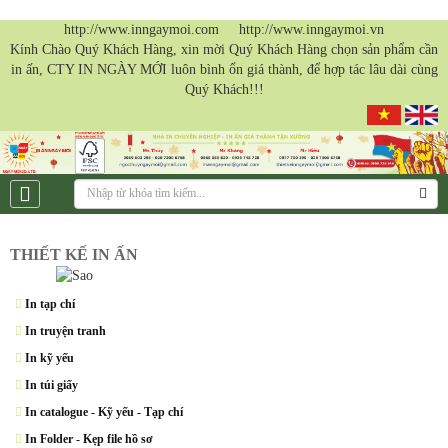
http://www.inngaymoi.com http://www.inngaymoi.vn
Kính Chào Quý Khách Hàng, xin mời Quý Khách Hàng chọn sản phẩm cần
in ấn, CTY IN NGÀY MỚI luôn bình ổn giá thành, để hợp tác lâu dài cùng
Quý Khách!!!
THIẾT KẾ IN ẤN
In tạp chí
In truyện tranh
In kỹ yếu
In túi giấy
In catalogue - Kỹ yếu - Tạp chí
In Folder - Kẹp file hồ sơ