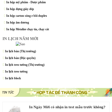
In hộp mỹ phẩm - Dược phẩm
In hộp đựng giày dép
In hộp carton sóng e bồi duplex
In hộp âm dương
In hộp Metalize chạy tia, chạy cát
IN LỊCH NĂM MỚI
In lịch bàn (Thị trường)
In lịch bàn (Độc quyền)
In lịch treo tường (Thị trường)
In lịch treo tường
In lịch block
In Ngày Mới có nhận in test mẫu trước không?