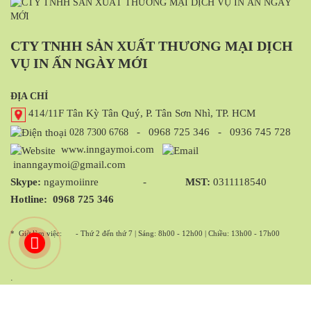
CTY TNHH SẢN XUẤT THƯƠNG MẠI DỊCH
VỤ IN ẤN NGÀY MỚI
ĐỊA CHỈ
414/11F Tân Kỳ Tân Quý, P. Tân Sơn Nhì, TP. HCM
-
0968 725 346
-
0936 745 728
028 7300 6768
www.inngaymoi.com
inanngaymoi@gmail.com
Skype:
ngaymoiinre -
MST:
0311118540
Hotline:
0968 725 346
* Giờ làm việc:
- Thứ 2 đến thứ 7 | Sáng: 8h00 - 12h00 | Chiều: 13h00 - 17h00
.
Giám Đốc Công Ty