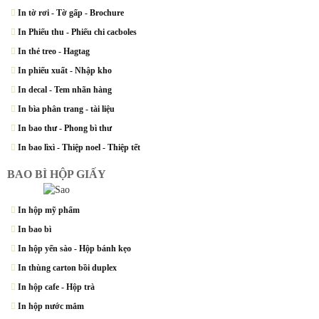
In tờ rơi - Tờ gấp - Brochure
In Phiếu thu - Phiếu chi cacboles
In thẻ treo - Hagtag
In phiếu xuất - Nhập kho
In decal - Tem nhãn hàng
In bìa phân trang - tài liệu
In bao thư - Phong bì thư
In bao lìxì - Thiệp noel - Thiệp tết
BAO BÌ HỘP GIẤY
In hộp mỹ phẩm
In bao bì
In hộp yến sào - Hộp bánh kẹo
In thùng carton bồi duplex
In hộp cafe - Hộp trà
In hộp nước mắm